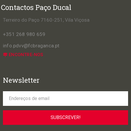
Contactos Paço Ducal
Terreiro do Paço 7160-251, Vila Viçosa
+351 268 980 659
info.pdvv@fcbraganca.pt
ENCONTRE-NOS
Newsletter