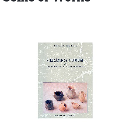
+351
214
416
068
fcbraganca@fcbraganca.pt