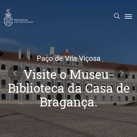
A
Fundação
Património
Paço de Vila Viçosa
Museu
Visite o Museu-
Biblioteca
Galeria
Biblioteca da Casa de
Visitas
Bragança.
PT