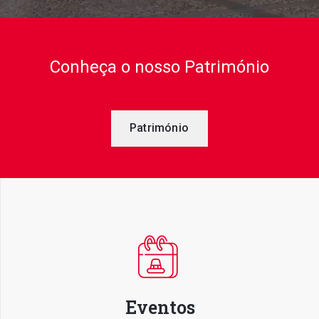
Conheça o nosso Património
Património
+351
214
416
068
fcbraganca@fcbraganca.pt
Eventos