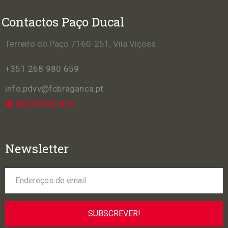
Contactos Paço Ducal
Terreiro do Paço 7160-251, Vila Viçosa
+351 268 980 659
info.pdvv@fcbraganca.pt
ENCONTRE-NOS
Newsletter