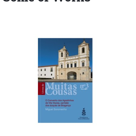
+351
214
416
068
fcbraganca@fcbraganca.pt