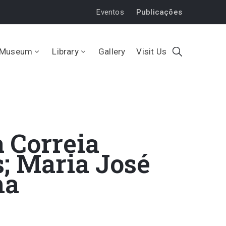
Eventos
Publicações
Museum
Library
Gallery
Visit Us
a Correia
; Maria José
ha