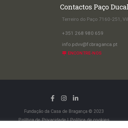
Contactos Paço Duca
Terreiro do Paço 7160-251, Vi
+351 268 980 659
info.pdvv@fcbraganca.pt
ENCONTRE-NOS
Fundação da Casa de Bragança © 2023
Política de Privacidade
|
Política de cookies