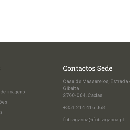
s
Contactos Sede
Casa de Massarelos, Estrada 
Gibalta
 de imagens
2760-064, Caxias
ções
+351 214 416 068
os
fcbraganca@fcbraganca.pt