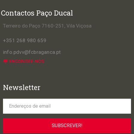
Contactos Paço Ducal
Terreiro do Paço 7160-251, Vila Viçosa
+351 268 980 659
info.pdvv@fcbraganca.pt
ENCONTRE-NOS
Newsletter