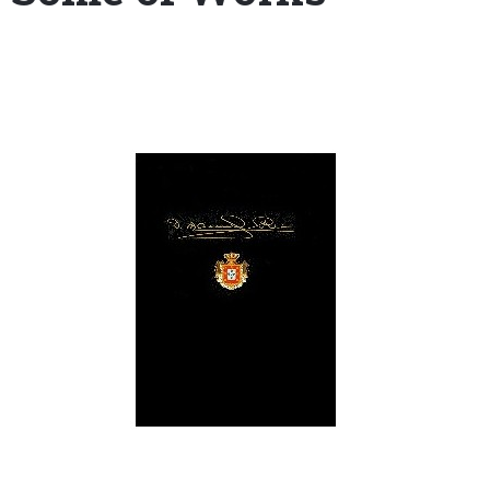
+351
214
416
068
fcbraganca@fcbraganca.pt