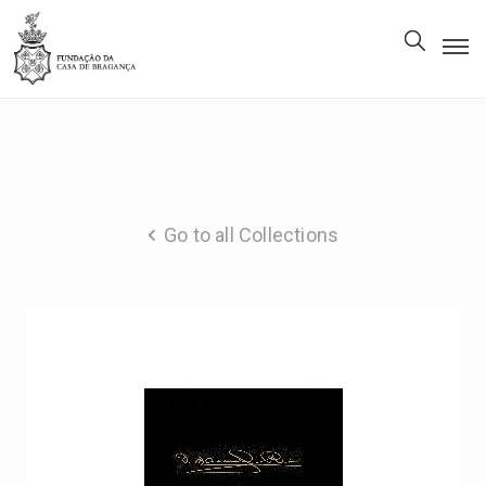
The
Foundation
Patrimony
Museum
Go to all Collections
Library
Gallery
Visit
Us
EN