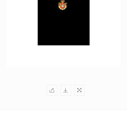
+351
214
416
068
fcbraganca@fcbraganca.pt