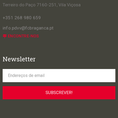
Terreiro do Paço 7160-251, Vila Viçosa
+351 268 980 659
info.pdvv@fcbraganca.pt
ENCONTRE-NOS
Newsletter