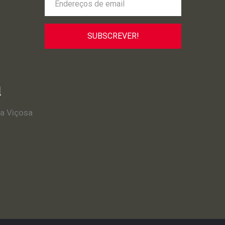
l
la Viçosa