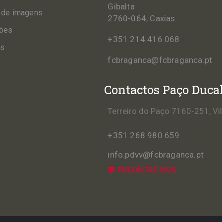
Gibalta
 de imagens
2760-064, Caxias
ções
+351 214 416 068
os
fcbraganca@fcbraganca.pt
Contactos Paço Duca
Terreiro do Paço 7160-251, Vi
+351 268 980 659
info.pdvv@fcbraganca.pt
ENCONTRE-NOS