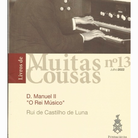
+351
214
416
068
fcbraganca@fcbraganca.pt