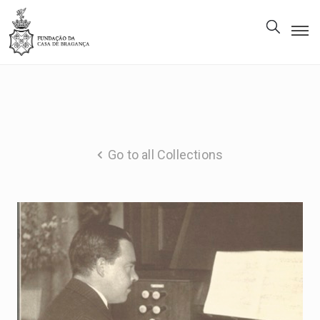
The
Foundation
Patrimony
Museum
Go to all Collections
Library
Gallery
Visit
Us
EN