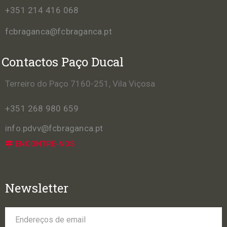
+351 214 416 068
fcbraganca@fcbraganca.pt
Contactos Paço Ducal
Terreiro do Paço 7160-251, Vila Viçosa
+351 268 980 659
info.pdvv@fcbraganca.pt
ENCONTRE-NOS
Newsletter