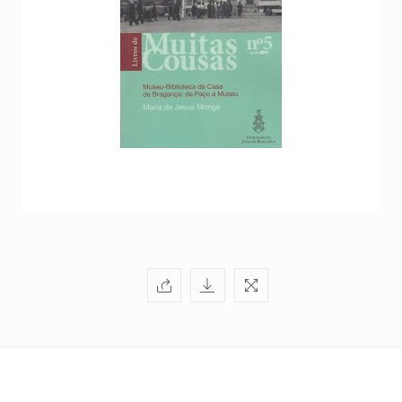
+351
214
416
068
fcbraganca@fcbraganca.pt