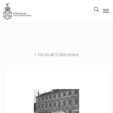
The
Foundation
Patrimony
Museum
Go to all Collections
Library
Gallery
Visit
Us
EN