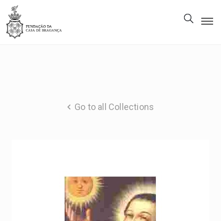
The
Foundation
Patrimony
Museum
Go to all Collections
Library
Gallery
Visit
Us
EN