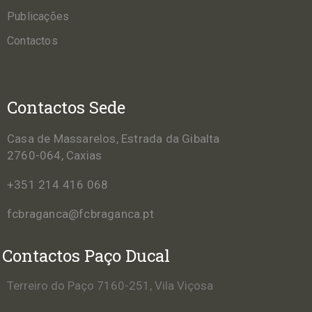
Publicações
Contactos
Contactos Sede
Casa de Massarelos, Estrada da Gibalta
2760-064, Caxias
+351 214 416 068
fcbraganca@fcbraganca.pt
Contactos Paço Ducal
Terreiro do Paço 7160-251, Vila Viçosa