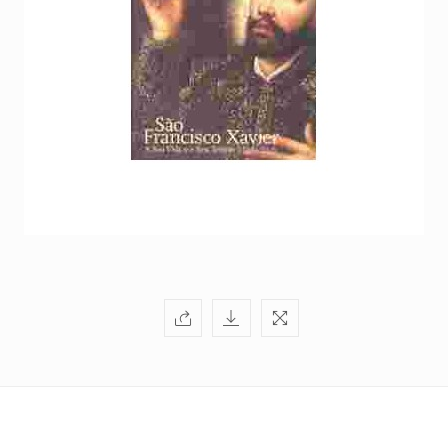
+351
214
416
068
fcbraganca@fcbraganca.pt