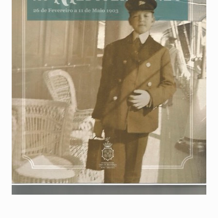
+351
214
416
068
fcbraganca@fcbraganca.pt