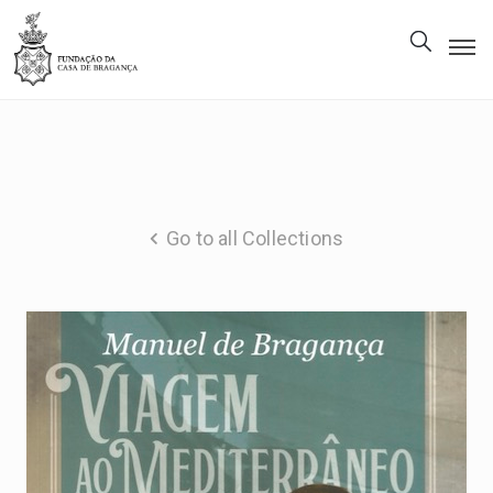
The
Foundation
Patrimony
Museum
Go to all Collections
Library
Gallery
Visit
Us
EN