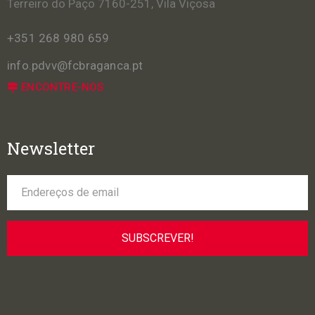
Terreiro do Paço 7160-251, Vila Viçosa
+351 268 980 659
info.pdvv@fcbraganca.pt
ENCONTRE-NOS
Newsletter