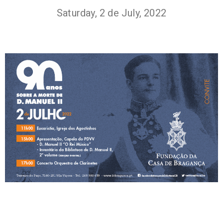
Saturday, 2 de July, 2022
+351
214
416
068
fcbraganca@fcbraganca.pt