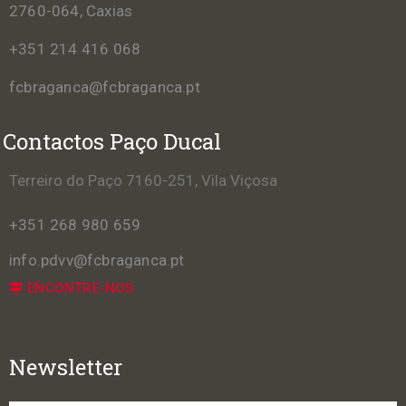
2760-064, Caxias
+351 214 416 068
fcbraganca@fcbraganca.pt
Contactos Paço Ducal
Terreiro do Paço 7160-251, Vila Viçosa
+351 268 980 659
info.pdvv@fcbraganca.pt
ENCONTRE-NOS
Newsletter