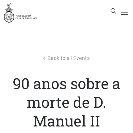
The
Foundation
Patrimony
Back to all Events
Museum
Library
90 anos sobre a
Gallery
Visit
morte de D.
Us
Manuel II
EN