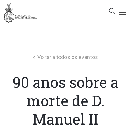
A
Fundação
Património
Voltar a todos os eventos
Museu
Biblioteca
90 anos sobre a
Galeria
Visitas
morte de D.
PT
Manuel II