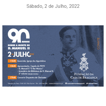
Sábado, 2 de Julho, 2022
+351
214
416
068
fcbraganca@fcbraganca.pt