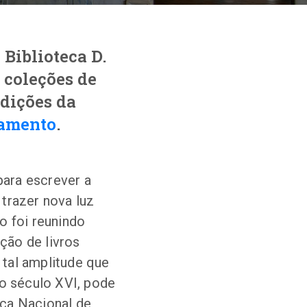
 Biblioteca D.
 coleções de
ndições da
amento
.
ara escrever a
trazer nova luz
o foi reunindo
eção de livros
tal amplitude que
o século XVI, pode
eca Nacional de