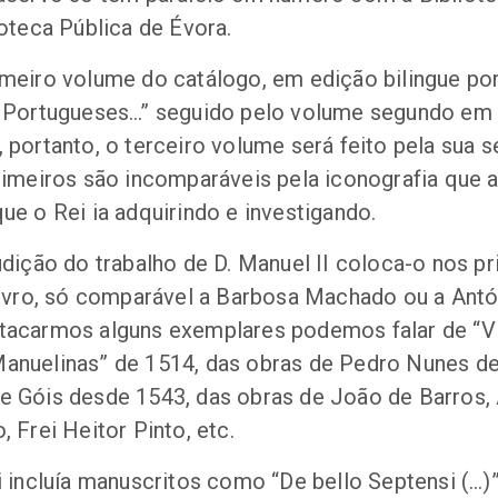
ioteca Pública de Évora.
meiro volume do catálogo, em edição bilingue por
s Portugueses…” seguido pelo volume segundo em 
 portanto, o terceiro volume será feito pela sua 
rimeiros são incomparáveis pela iconografia que 
ue o Rei ia adquirindo e investigando.
udição do trabalho de D. Manuel II coloca-o nos pr
 livro, só comparável a Barbosa Machado ou a Ant
tacarmos alguns exemplares podemos falar de “Vit
anuelinas” de 1514, das obras de Pedro Nunes d
e Góis desde 1543, das obras de João de Barros,
 Frei Heitor Pinto, etc.
i incluía manuscritos como “De bello Septensi (…