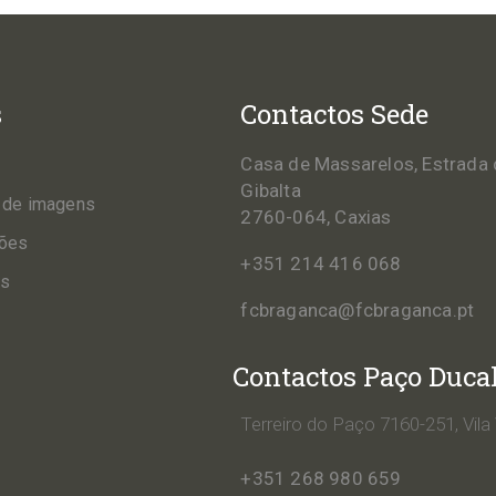
s
Contactos Sede
Casa de Massarelos, Estrada 
Gibalta
 de imagens
2760-064, Caxias
ções
+351 214 416 068
os
fcbraganca@fcbraganca.pt
Contactos Paço Duca
Terreiro do Paço 7160-251, Vila
+351 268 980 659