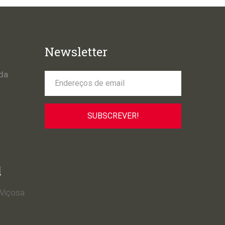
Newsletter
da
l
 Viçosa