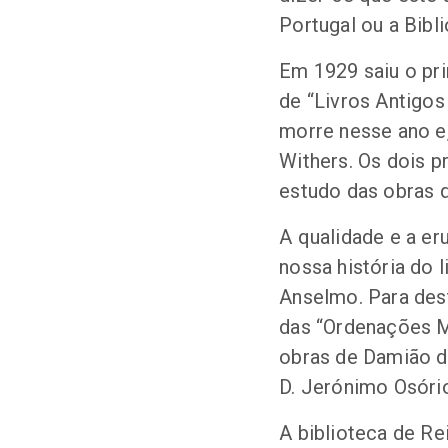
Portugal ou a Bibl
Em 1929 saiu o pri
de “Livros Antigo
morre nesse ano e,
Withers. Os dois p
estudo das obras q
A qualidade e a er
nossa história do
Anselmo. Para des
das “Ordenações M
obras de Damião d
D. Jerónimo Osório,
A biblioteca de Re