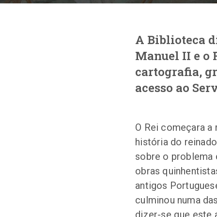
A Biblioteca d
Manuel II e o 
cartografia, g
acesso ao Serv
O Rei começara a 
história do reinad
sobre o problema d
obras quinhentista
antigos Portugues
culminou numa das
dizer-se que este