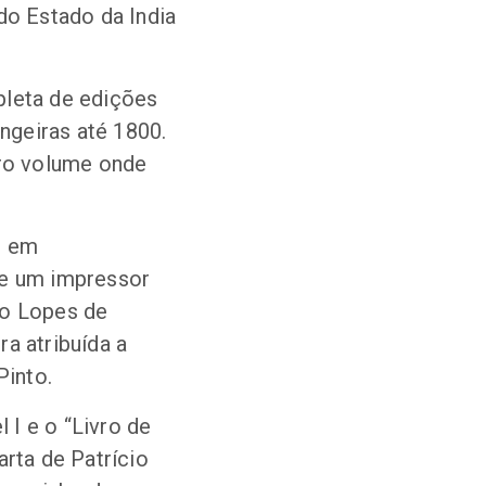
do Estado da India
pleta de edições
angeiras até 1800.
iro volume onde
e em
de um impressor
ão Lopes de
a atribuída a
Pinto.
I e o “Livro de
arta de Patrício