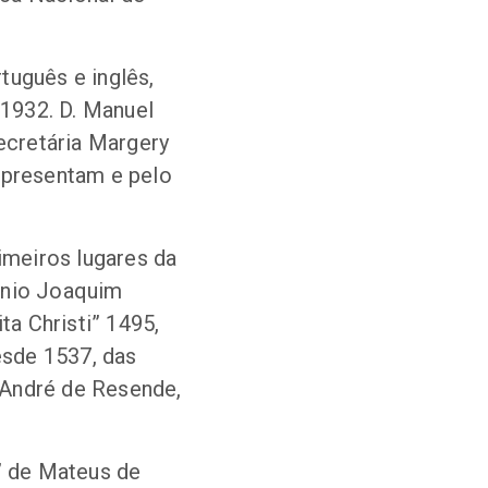
tuguês e inglês,
1932. D. Manuel
secretária Margery
apresentam e pelo
imeiros lugares da
ónio Joaquim
a Christi” 1495,
esde 1537, das
 André de Resende,
)” de Mateus de