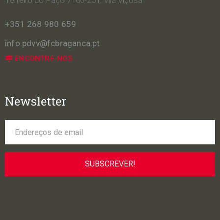
Terreiro do Paço 7160-251, Vila Viçosa
+351 268 980 659
info.pdvv@fcbraganca.pt
ENCONTRE-NOS
Newsletter