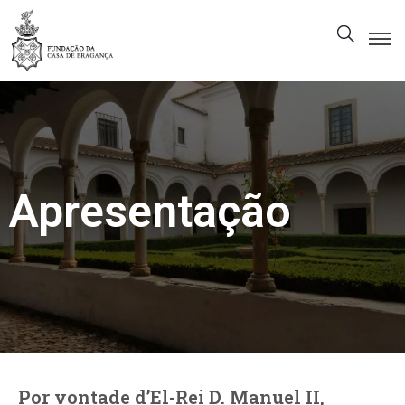
A
Fundação
Património
Museu
Apresentação
Biblioteca
Galeria
Visitas
PT
Por vontade d’El-Rei D. Manuel II,