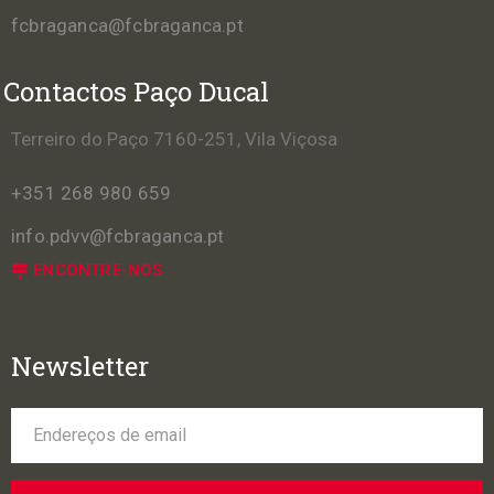
fcbraganca@fcbraganca.pt
Contactos Paço Ducal
Terreiro do Paço 7160-251, Vila Viçosa
+351 268 980 659
info.pdvv@fcbraganca.pt
ENCONTRE-NOS
Newsletter