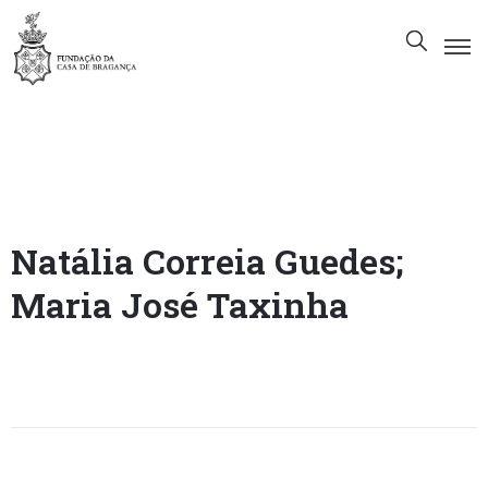
A
Fundação
Património
Museu
Natália Correia Guedes;
Biblioteca
Maria José Taxinha
Galeria
Visitas