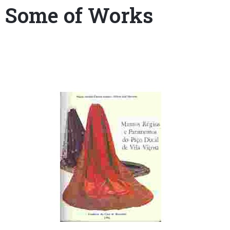
Some of Works
+351
214
416
068
fcbraganca@fcbraganca.pt