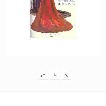
+351
214
416
068
fcbraganca@fcbraganca.pt