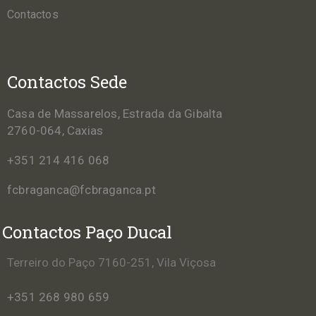
Contactos
Contactos Sede
Casa de Massarelos, Estrada da Gibalta
2760-064, Caxias
+351 214 416 068
fcbraganca@fcbraganca.pt
Contactos Paço Ducal
Terreiro do Paço 7160-251, Vila Viçosa
+351 268 980 659