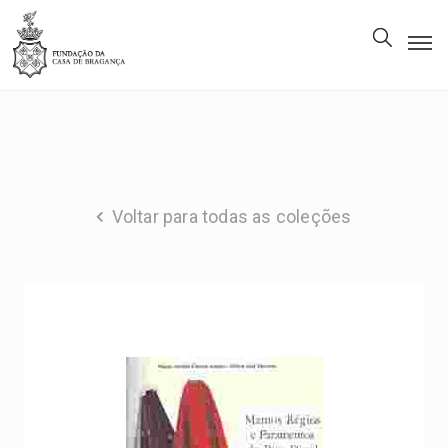
A
Fundação
Património
Museu
Voltar para todas as coleções
Biblioteca
Galeria
Visitas
PT