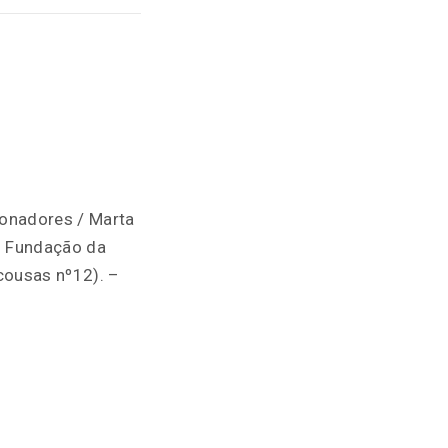
cionadores / Marta
: Fundação da
 cousas nº12). –