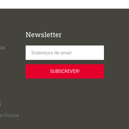
Newsletter
da
l
la Viçosa