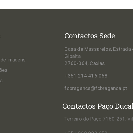
s
Contactos Sede
Casa de Massarelos, Estrada 
Gibalta
 de imagens
2760-064, Caxias
ções
+351 214 416 068
os
fcbraganca@fcbraganca.pt
Contactos Paço Duca
Terreiro do Paço 7160-251, Vi