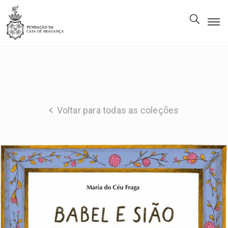
A
Fundação
Património
Museu
Voltar para todas as coleções
Biblioteca
Galeria
Visitas
PT