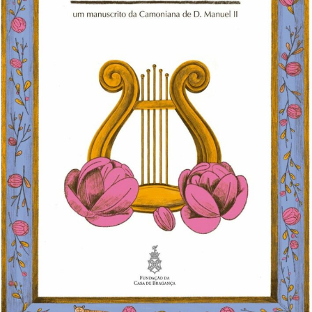
+351
214
416
068
fcbraganca@fcbraganca.pt