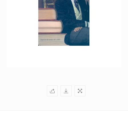
+351
214
416
068
fcbraganca@fcbraganca.pt