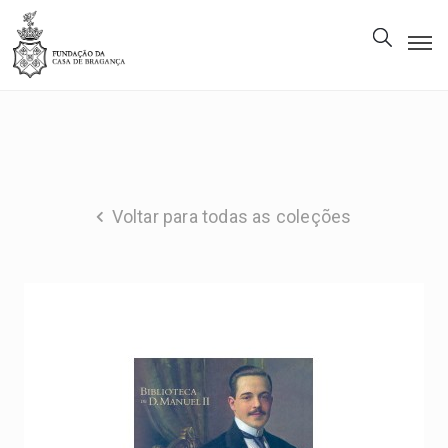
A
Fundação
Património
Museu
Voltar para todas as coleções
Biblioteca
Galeria
Visitas
PT