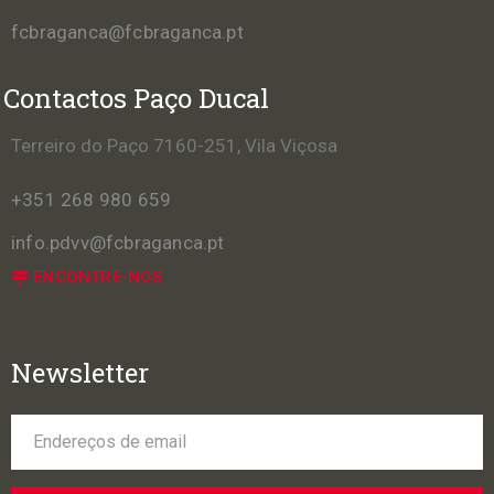
fcbraganca@fcbraganca.pt
Contactos Paço Ducal
Terreiro do Paço 7160-251, Vila Viçosa
+351 268 980 659
info.pdvv@fcbraganca.pt
ENCONTRE-NOS
Newsletter