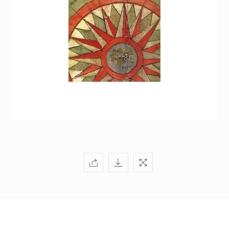
+351
214
416
068
fcbraganca@fcbraganca.pt