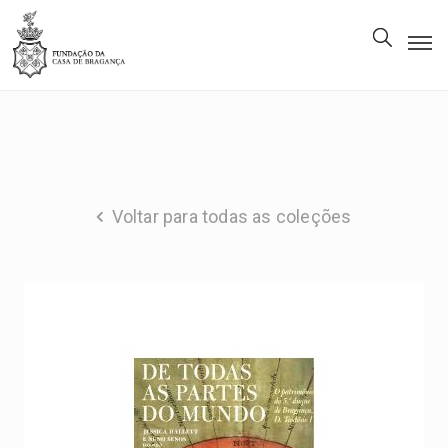
A
Fundação
Património
Museu
Voltar para todas as coleções
Biblioteca
Galeria
Visitas
PT