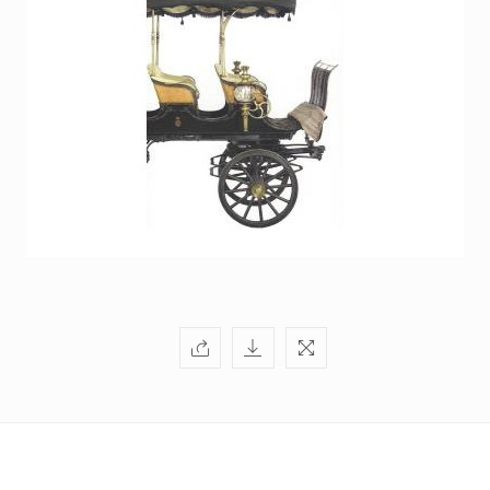
+351
214
416
068
fcbraganca@fcbraganca.pt