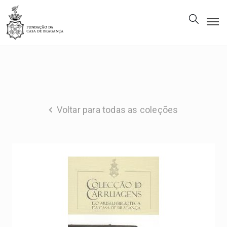
A
Fundação
Património
Museu
Voltar para todas as coleções
Biblioteca
Galeria
Visitas
PT