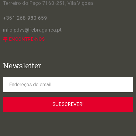
Terreiro do Paço 7160-251, Vila Viçosa
+351 268 980 659
info.pdvv@fcbraganca.pt
ENCONTRE-NOS
Newsletter