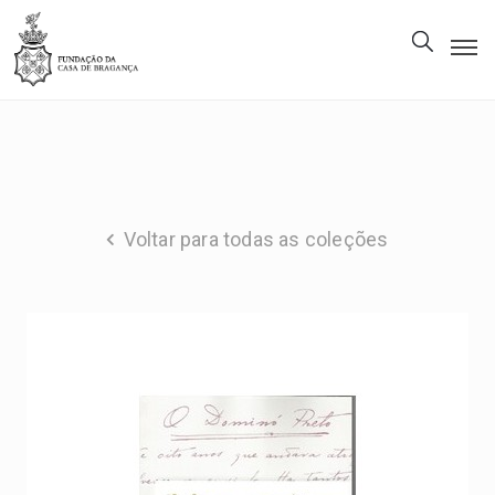
A
Fundação
Património
Museu
Voltar para todas as coleções
Biblioteca
Galeria
Visitas
PT