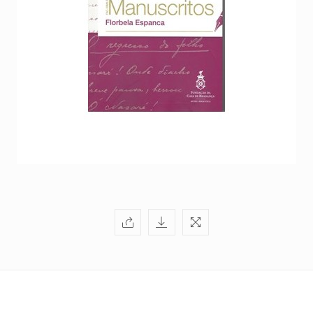
+351
214
416
068
fcbraganca@fcbraganca.pt