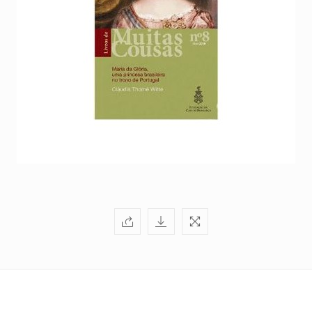
+351
214
416
068
fcbraganca@fcbraganca.pt