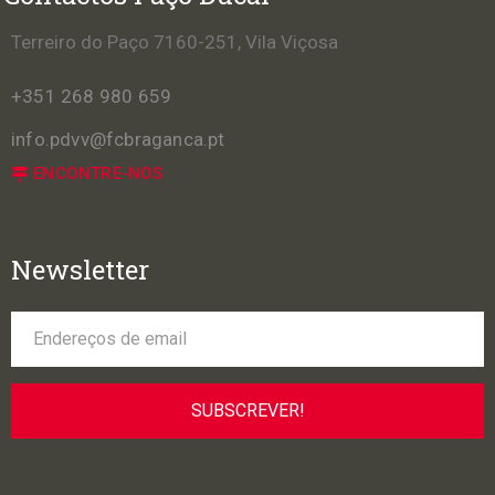
Terreiro do Paço 7160-251, Vila Viçosa
+351 268 980 659
info.pdvv@fcbraganca.pt
ENCONTRE-NOS
Newsletter