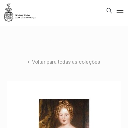
A
Fundação
Património
Museu
Voltar para todas as coleções
Biblioteca
Galeria
Visitas
PT