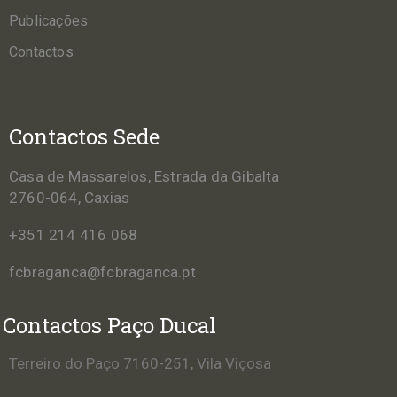
Publicações
Contactos
Contactos Sede
Casa de Massarelos, Estrada da Gibalta
2760-064, Caxias
+351 214 416 068
fcbraganca@fcbraganca.pt
Contactos Paço Ducal
Terreiro do Paço 7160-251, Vila Viçosa