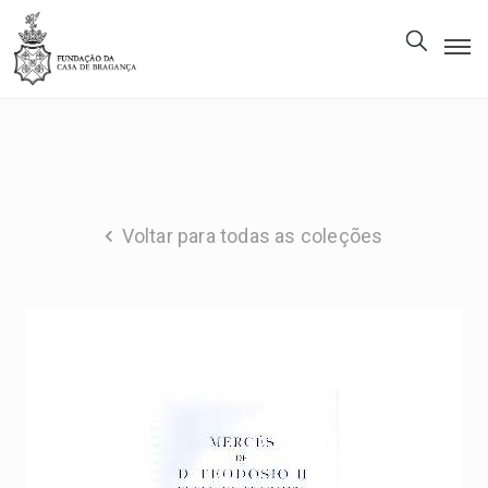
A
Fundação
Património
Museu
Voltar para todas as coleções
Biblioteca
Galeria
Visitas
PT