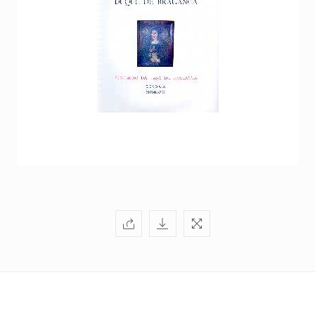
+351
214
416
068
fcbraganca@fcbraganca.pt