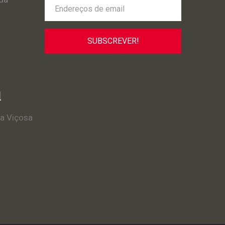
l
la Viçosa