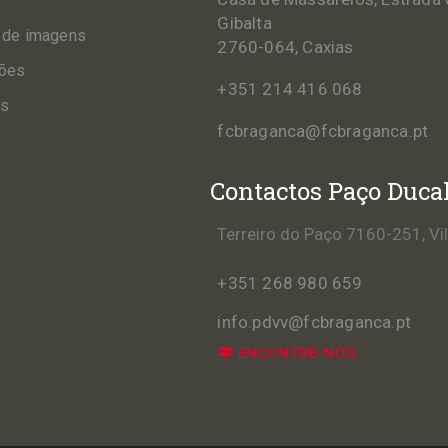
Gibalta
 de imagens
2760-064, Caxias
ções
+351 214 416 068
os
fcbraganca@fcbraganca.pt
Contactos Paço Duca
Terreiro do Paço 7160-251, Vi
+351 268 980 659
info.pdvv@fcbraganca.pt
ENCONTRE-NOS