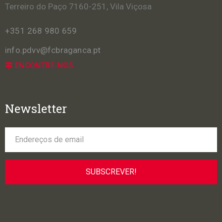
Terreiro do Paço 7160-251, Vila Viçosa
+351 268 980 659
info.pdvv@fcbraganca.pt
ENCONTRE-NOS
Newsletter