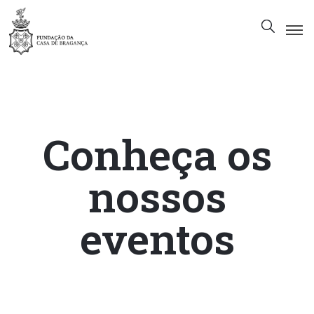
A
Fundação
Património
Conheça os
Museu
Biblioteca
nossos
Galeria
Visitas
eventos
PT