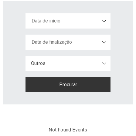
+351
Outros
214
416
068
fcbraganca@fcbraganca.pt
Not Found Events