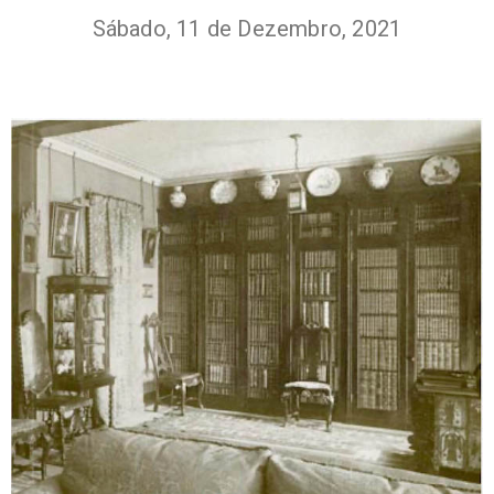
Sábado, 11 de Dezembro, 2021
+351
214
416
068
fcbraganca@fcbraganca.pt