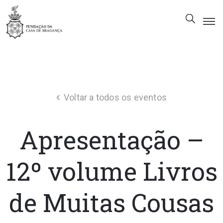
A
Fundação
Património
Voltar a todos os eventos
Museu
Biblioteca
Apresentação –
Galeria
Visitas
12º volume Livros
PT
de Muitas Cousas