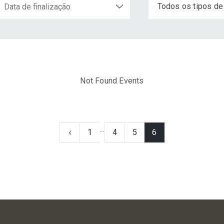
Todos os tipos de
Not Found Events
...
1
4
5
6