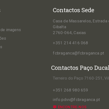
s
Contactos Sede
Casa de Massarelos, Estrada 
Gibalta
 de imagens
2760-064, Caxias
ções
+351 214 416 068
os
fcbraganca@fcbraganca.pt
Contactos Paço Duca
Terreiro do Paço 7160-251, Vi
+351 268 980 659
info.pdvv@fcbraganca.pt
ENCONTRE-NOS