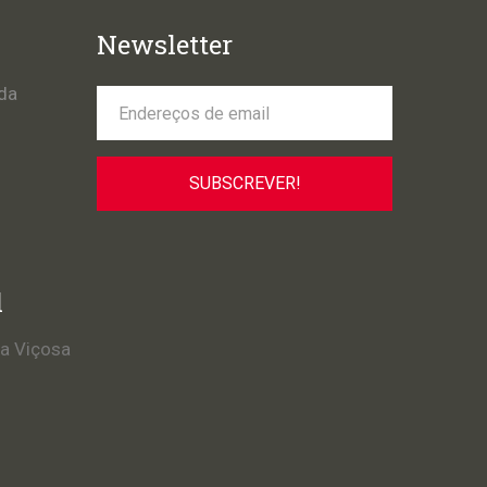
Newsletter
da
l
la Viçosa