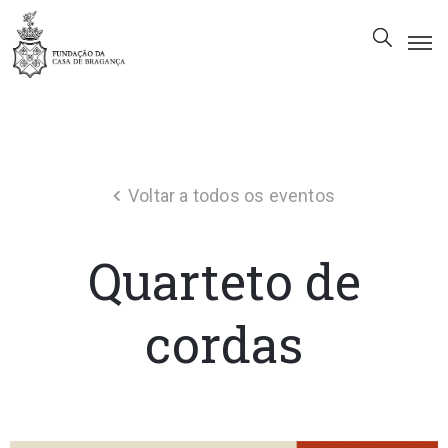
A
Fundação
Património
Voltar a todos os eventos
Museu
Biblioteca
Quarteto de
Galeria
Visitas
cordas
PT