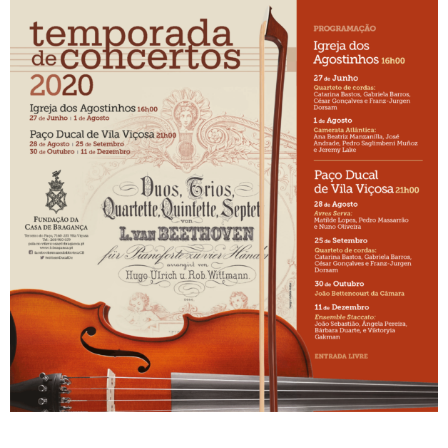
+351
214
416
068
fcbraganca@fcbraganca.pt