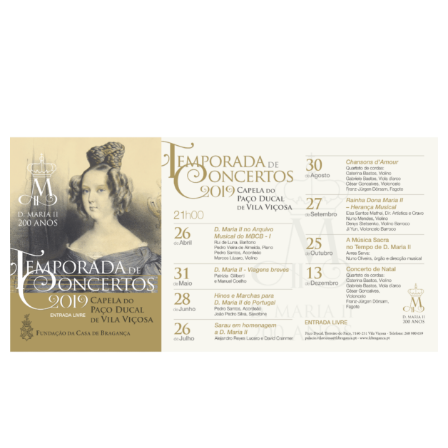
+351
214
416
068
fcbraganca@fcbraganca.pt