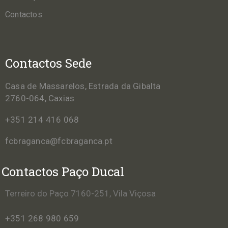
Contactos
Contactos Sede
Casa de Massarelos, Estrada da Gibalta
2760-064, Caxias
+351 214 416 068
fcbraganca@fcbraganca.pt
Contactos Paço Ducal
Terreiro do Paço 7160-251, Vila Viçosa
+351 268 980 659