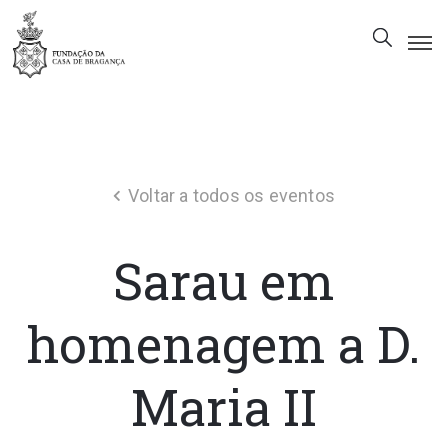
A
Fundação
Património
Voltar a todos os eventos
Museu
Biblioteca
Sarau em
Galeria
Visitas
homenagem a D.
PT
Maria II