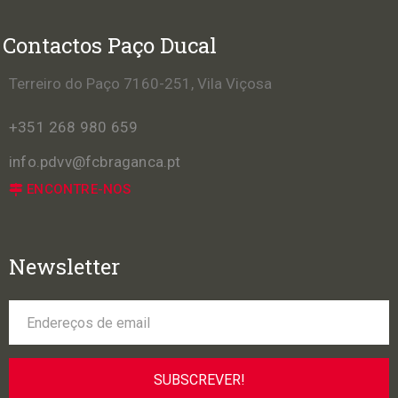
Contactos Paço Ducal
Terreiro do Paço 7160-251, Vila Viçosa
+351 268 980 659
info.pdvv@fcbraganca.pt
ENCONTRE-NOS
Newsletter