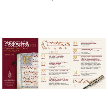
+351
214
416
068
fcbraganca@fcbraganca.pt