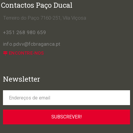
Contactos Paço Ducal
Terreiro do Paço 7160-251, Vila Viçosa
+351 268 980 659
info.pdvv@fcbraganca.pt
ENCONTRE-NOS
Newsletter