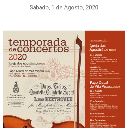
Sábado, 1 de Agosto, 2020
+351
214
416
068
fcbraganca@fcbraganca.pt