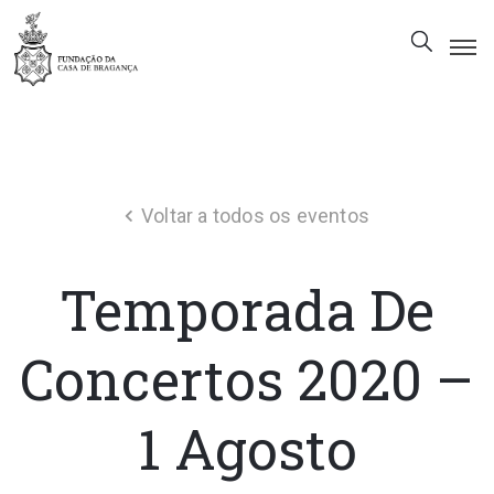
A
Fundação
Património
Voltar a todos os eventos
Museu
Biblioteca
Temporada De
Galeria
Visitas
Concertos 2020 –
PT
1 Agosto