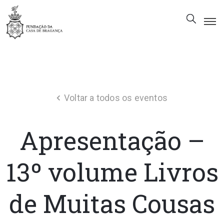
A
Fundação
Património
Voltar a todos os eventos
Museu
Biblioteca
Apresentação –
Galeria
Visitas
13º volume Livros
PT
de Muitas Cousas