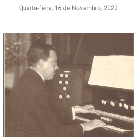
Quarta-feira, 16 de Novembro, 2022
+351
214
416
068
fcbraganca@fcbraganca.pt