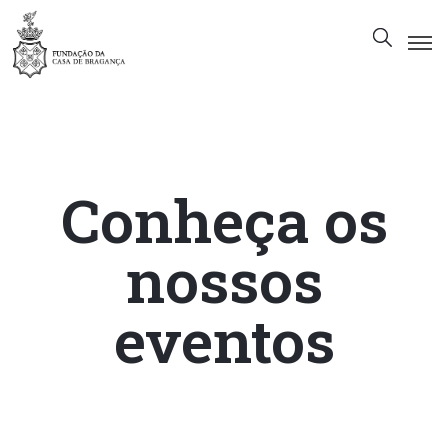
A
Fundação
Património
Conheça os
Museu
Biblioteca
nossos
Galeria
Visitas
eventos
PT