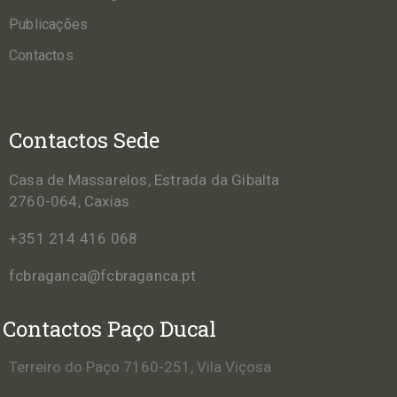
Publicações
Contactos
Contactos Sede
Casa de Massarelos, Estrada da Gibalta
2760-064, Caxias
+351 214 416 068
fcbraganca@fcbraganca.pt
Contactos Paço Ducal
Terreiro do Paço 7160-251, Vila Viçosa