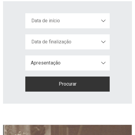
+351
Apresentação
214
416
068
fcbraganca@fcbraganca.pt